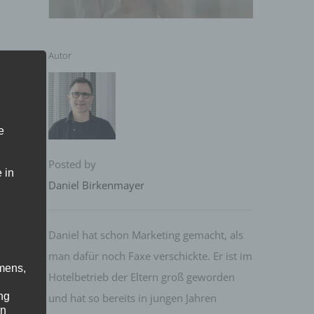
Autor
e
Posted by
 in
Daniel Birkenmayer
Daniel hat schon Marketing gemacht, als
man dafür noch Faxe verschickte. Er ist im
mens,
Hotelbetrieb der Eltern groß geworden
ng
und hat so bereits in jungen Jahren
en