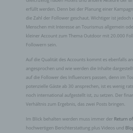
Gleichzeitig haben Hotels und andere Akteure der B
erfüllt werden. Denn bei der Planung einer Kampagne
die Zahl der Follower geschaut. Wichtiger ist jedoch 
Menschen mit Interesse an Tourismus allgemein od
kleiner Account zum Thema Outdoor mit 20.000 Follo
Followern sein.
Auf die Qualität des Accounts kommt es ebenfalls a
angesprochen und wie werden die Inhalte dargestel
auf die Follower des Influencers passen, denn im To
potenzielle Gäste ab 30 ansprechen, ist es wenig rat
noch international aufgestellt ist, zu setzen. Der f
Verhältnis zum Ergebnis, das zwei Posts bringen.
Im Blick behalten werden muss immer der
Return of
hochwertigen Berichterstattung plus Videos und
Blo