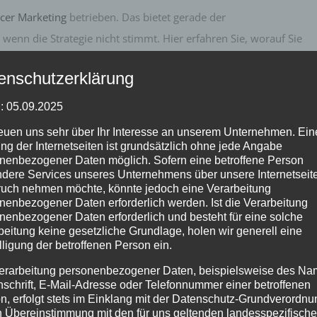
ncer Marketing
betrieben. Das bietet gerade der
wenn die Strategie nicht stimmt. Hier erfahren Sie, worauf Sie
tischen Unternehmen achten sollten, wenn Sie Influencer
enschutzerklärung
: 05.09.2025
chsenden Markt
reuen uns sehr über Ihr Interesse an unserem Unternehmen. Ein
ng der Internetseiten ist grundsätzlich ohne jede Angabe
nenbezogener Daten möglich. Sofern eine betroffene Person
allem in den sozialen Netzwerken und Blogs zum Einsatz
dere Services unseres Unternehmens über unsere Internetseite
uch nehmen möchte, könnte jedoch eine Verarbeitung
 dort gut vernetzt sind und bei ihren
Followern
eine hohe
nenbezogener Daten erforderlich werden. Ist die Verarbeitung
tent und werden als der normale Mensch von nebenan
nenbezogener Daten erforderlich und besteht für eine solche
beitung keine gesetzliche Grundlage, holen wir generell eine
inungen das Kaufverhalten von anderen Nutzer beeinflussen.
lligung der betroffenen Person ein.
 weshalb Influencer auch Menschen erreichen, die klassischen
erarbeitung personenbezogener Daten, beispielsweise des Na
nschrift, E-Mail-Adresse oder Telefonnummer einer betroffenen
n, erfolgt stets im Einklang mit der Datenschutz-Grundverordnu
ix
erfreut sich daher wachsender Popularität. Durch das
n Übereinstimmung mit den für uns geltenden landesspezifisch