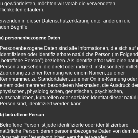
zu gewährleisten, möchten wir vorab die verwendeten
flichkeiten erläutern.
fluencer Marketing gezielt nutzen. Schließen treffen laut einer
erwenden in dieser Datenschutzerklärung unter anderem die
dem Jahr 2018 ungefähr 50 % der reiselustigen Deutschen die
nden Begriffe:
ne Fluggesellschaft im Netz. Interessante Beiträge veranlassen
a) personenbezogene Daten
 Hotel oder den Zielort. Von den Umfrageteilnehmern zwischen
Personenbezogene Daten sind alle Informationen, die sich auf 
uencer-Empfehlung bei der Buchung gefolgt.
identifizierte oder identifizierbare natürliche Person (im Folgen
„betroffene Person") beziehen. Als identifizierbar wird eine natü
Person angesehen, die direkt oder indirekt, insbesondere mittel
onders wertvoll. Erlebnisse und Berichterstattungen der
Zuordnung zu einer Kennung wie einem Namen, zu einer
erten nicht nur Informationen, sondern stellen auch eine
Kennnummer, zu Standortdaten, zu einer Online-Kennung oder
einem oder mehreren besonderen Merkmalen, die Ausdruck de
ommunikation
eines Hotels oder eines
physischen, physiologischen, genetischen, psychischen,
che wie dem Tourismus gibt es so viele Möglichkeiten der
wirtschaftlichen, kulturellen oder sozialen Identität dieser natür
Person sind, identifiziert werden kann.
nn dabei auf ganz unterschiedlichen Ebenen erfolgen. So kann
ilder und Videos dokumentieren lassen, um die Vorzüge des
b) betroffene Person
 Influencers wird das Hotel bekannter.
Betroffene Person ist jede identifizierte oder identifizierbare
natürliche Person, deren personenbezogene Daten von dem für
Verarbeitung Verantwortlichen verarbeitet werden.