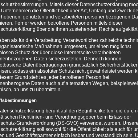
schutzbestimmungen. Mittels dieser Datenschutzerklärung mö
 User die sozialen Netzwerke. Statistisch gesehen wird jede
 Unternehmen die Öffentlichkeit über Art, Umfang und Zweck de
s auf Facebook, YouTube, Instagram, Xing oder SnapChat
rhobenen, genutzten und verarbeiteten personenbezogenen Da
mieren. Ferner werden betroffene Personen mittels dieser
r Marketing für Unternehmen und insbesondere den Tourismus
schutzerklärung über die ihnen zustehenden Rechte aufgeklärt
Bundesverbandes für Digitale Wirtschaft herausgefunden, dass
aben als für die Verarbeitung Verantwortlicher zahlreiche techn
n, die von Influencern beworben wurden. In der Altersgruppe
rganisatorische Maßnahmen umgesetzt, um einen möglichst
nlosen Schutz der über diese Internetseite verarbeiteten
rkenswert dabei ist, dass 74 % der 1.607 Befragten das
nenbezogenen Daten sicherzustellen. Dennoch können
te Posting wurde für eine ehrliche, persönliche Empfehlung,
netbasierte Datenübertragungen grundsätzlich Sicherheitslücke
isen, sodass ein absoluter Schutz nicht gewährleistet werden k
iesem Grund steht es jeder betroffenen Person frei,
nenbezogene Daten auch auf alternativen Wegen, beispielswe
arke oder Reisen werben. Daher sind in letzter Zeit die
onisch, an uns zu übermitteln.
mit den Meinungsmachern, in den Fokus gerückt. Das Gesicht
ffsbestimmungen
u sein, wird sich langfristig für Unternehmer und Influencer
atenschutzerklärung beruht auf den Begrifflichkeiten, die durch
äischen Richtlinien- und Verordnungsgeber beim Erlass der
schutz-Grundverordnung (DS-GVO) verwendet wurden. Unser
schutzerklärung soll sowohl für die Öffentlichkeit als auch für u
bereich – diese Möglichkeiten gibt es
n und Geschäftspartner einfach lesbar und verständlich sein.