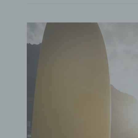
Zeige
grösseres
Bild