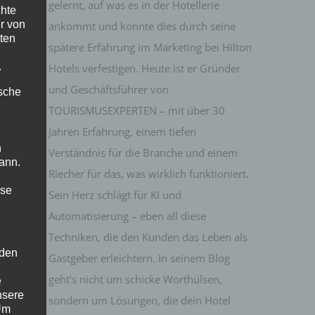
gelernt, auf was es in der Hotellerie
chte
r von
ankommt und konnte dies durch seine
ten
spätere Erfahrung im Marketing bei Hilton
.
Hotels verfestigen. Heute ist er Gründer
und Geschäftsführer von
ische
TOURISMUSEXPERTEN – mit über 30
Jahren Erfahrung, einem tiefen
n
Verständnis für die Branche und einem
ann.
Riecher für das, was wirklich funktioniert.
ise
Sein Herz schlägt für KI und
Automatisierung – eben all diese
Techniken, die den Kunden das Leben als
 den
Gastgeber erleichtern. In seinem Blog
geht’s nicht um schicke Worthülsen,
e
nsere
sondern um Lösungen, die dein Hotel
 Um