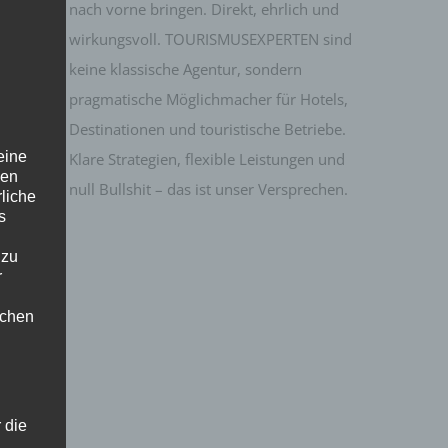
nach vorne bringen. Direkt, ehrlich und
wirkungsvoll. TOURISMUSEXPERTEN sind
keine klassische Agentur, sondern
pragmatische Möglichmacher für Hotels,
Destinationen und touristische Betriebe.
eine
Klare Strategien, flexible Leistungen und
den
null Bullshit – das ist unser Versprechen.
rliche
s
 zu
r
lichen
 die