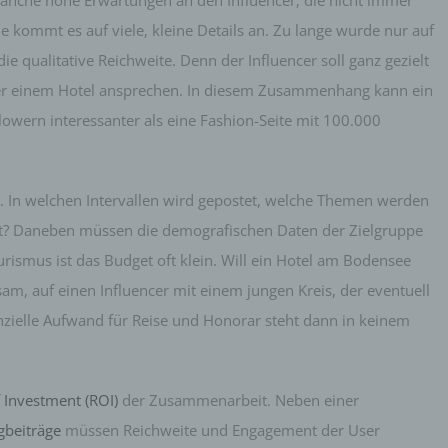
ranche hohe Erwartungen an den Influencer, die nicht immer
zu bewerten, insbesondere, um Aspekte bezüglich Arbeitsleistu
 kommt es auf viele, kleine Details an. Zu lange wurde nur auf
wirtschaftlicher Lage, Gesundheit, persönlicher Vorlieben, Inter
Zuverlässigkeit, Verhalten, Aufenthaltsort oder Ortswechsel die
die qualitative Reichweite. Denn der Influencer soll ganz gezielt
natürlichen Person zu analysieren oder vorherzusagen.
er einem Hotel ansprechen. In diesem Zusammenhang kann ein
f) Pseudonymisierung
wern interessanter als eine Fashion-Seite mit 100.000
Pseudonymisierung ist die Verarbeitung personenbezogener D
in einer Weise, auf welche die personenbezogenen Daten ohn
Hinzuziehung zusätzlicher Informationen nicht mehr einer
n. In welchen Intervallen wird gepostet, welche Themen werden
spezifischen betroffenen Person zugeordnet werden können, so
diese zusätzlichen Informationen gesondert aufbewahrt werde
lt? Daneben müssen die demografischen Daten der Zielgruppe
technischen und organisatorischen Maßnahmen unterliegen, di
urismus ist das Budget oft klein. Will ein Hotel am Bodensee
gewährleisten, dass die personenbezogenen Daten nicht einer
identifizierten oder identifizierbaren natürlichen Person zugewi
sam, auf einen Influencer mit einem jungen Kreis, der eventuell
werden.
inanzielle Aufwand für Reise und Honorar steht dann in keinem
g) Verantwortlicher oder für die Verarbeitung Verantwortlicher
Verantwortlicher oder für die Verarbeitung Verantwortlicher ist d
natürliche oder juristische Person, Behörde, Einrichtung oder 
 Investment (ROI)
der Zusammenarbeit. Neben einer
Stelle, die allein oder gemeinsam mit anderen über die Zwecke
gbeiträge
müssen Reichweite und Engagement der User
Mittel der Verarbeitung von personenbezogenen Daten entschei