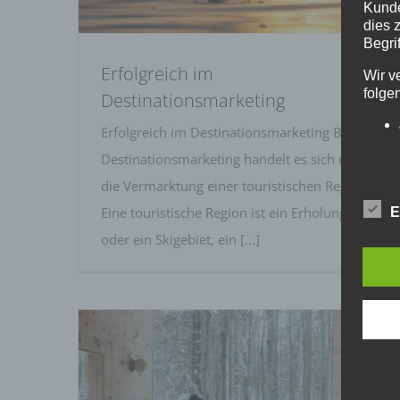
Kunde
dies 
Begrif
Erfolgreich im
Wir v
folge
Destinationsmarketing
Erfolgreich im Destinationsmarketing Bei
Destinationsmarketing handelt es sich um
die Vermarktung einer touristischen Region.
Eine touristische Region ist ein Erholungs-
E
oder ein Skigebiet, ein [...]