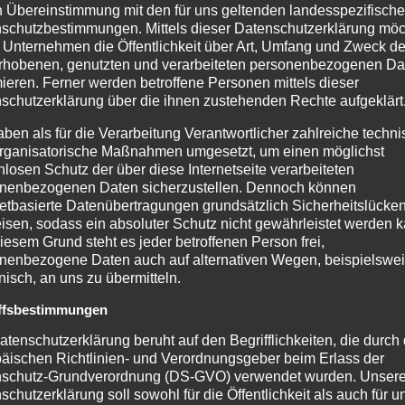
n Übereinstimmung mit den für uns geltenden landesspezifisch
Web-Push-Benachrichtigungen: eine Chance
schutzbestimmungen. Mittels dieser Datenschutzerklärung mö
für die Tourismus-Branche Immer mehr
 Unternehmen die Öffentlichkeit über Art, Umfang und Zweck de
rhobenen, genutzten und verarbeiteten personenbezogenen Da
Website-Betreiber entschließen sich dazu, zu
mieren. Ferner werden betroffene Personen mittels dieser
Werbe- und Marketingzwecken Web-Push-
schutzerklärung über die ihnen zustehenden Rechte aufgeklärt
Benachrichtigungen zu nutzen. Vielleicht sind
aben als für die Verarbeitung Verantwortlicher zahlreiche techn
auch Ihnen schon die kleinen
rganisatorische Maßnahmen umgesetzt, um einen möglichst
nlosen Schutz der über diese Internetseite verarbeiteten
Benachrichtigungsfenster [...]
nenbezogenen Daten sicherzustellen. Dennoch können
netbasierte Datenübertragungen grundsätzlich Sicherheitslücke
isen, sodass ein absoluter Schutz nicht gewährleistet werden k
iesem Grund steht es jeder betroffenen Person frei,
nenbezogene Daten auch auf alternativen Wegen, beispielswe
onisch, an uns zu übermitteln.
ffsbestimmungen
atenschutzerklärung beruht auf den Begrifflichkeiten, die durch
äischen Richtlinien- und Verordnungsgeber beim Erlass der
schutz-Grundverordnung (DS-GVO) verwendet wurden. Unser
Trends in der
schutzerklärung soll sowohl für die Öffentlichkeit als auch für u