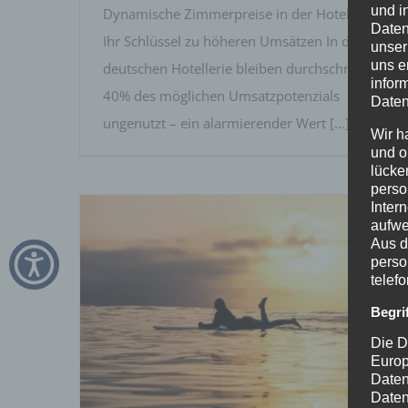
und i
Dynamische Zimmerpreise in der Hotellerie:
Daten
Ihr Schlüssel zu höheren Umsätzen In der
unser
uns e
deutschen Hotellerie bleiben durchschnittlich
infor
40% des möglichen Umsatzpotenzials
Daten
ungenutzt – ein alarmierender Wert [...]
Wir h
und o
lücke
perso
Inter
aufwe
Aus d
perso
telef
Begri
Die D
Erfolgreich im Destinationsmarketing
Europ
Daten
Daten