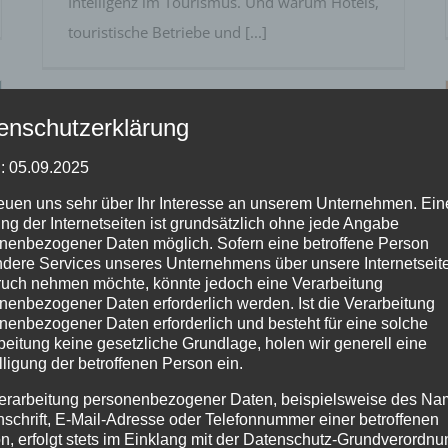
Intelligenz im Tourismus. Und warum Hotels,
touristische Betriebe und [...]
enschutzerklärung
: 05.09.2025
reuen uns sehr über Ihr Interesse an unserem Unternehmen. Ein
ng der Internetseiten ist grundsätzlich ohne jede Angabe
nenbezogener Daten möglich. Sofern eine betroffene Person
dere Services unseres Unternehmens über unsere Internetseite
Web-Push-Benachrichtigungen
uch nehmen möchte, könnte jedoch eine Verarbeitung
nenbezogener Daten erforderlich werden. Ist die Verarbeitung
nenbezogener Daten erforderlich und besteht für eine solche
beitung keine gesetzliche Grundlage, holen wir generell eine
lligung der betroffenen Person ein.
erarbeitung personenbezogener Daten, beispielsweise des Na
nschrift, E-Mail-Adresse oder Telefonnummer einer betroffenen
Web-Push-Benachrichtigungen
n, erfolgt stets im Einklang mit der Datenschutz-Grundverordnu