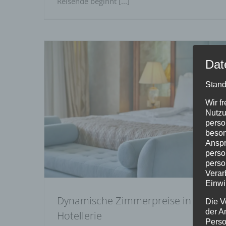
Reisende beginnt [...]
Dat
Stand
Wir f
Dynamische Zimmerpreise in der
Nutzu
Hotellerie
perso
beson
Anspr
perso
perso
Verar
Einwi
Dynamische Zimmerpreise in der
Die V
der A
Hotellerie
Perso