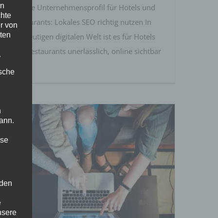
en
Google Unternehmensprofil für Hotels und
chte
Restaurants: Lokales SEO richtig nutzen In
r von
ten
der heutigen digitalen Welt ist es für Hotels
und Restaurants unerlässlich, online sichtbar
.
zu [...]
ische
n
ann.
ise
Was bedeutet das Google
 den
Update MUM für touristische
Websites
e
nsere