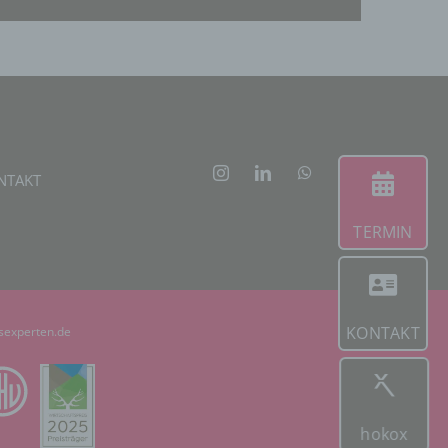
hen,
ng,
essen,
ser
aten
NTAKT
e
fern
TERMIN
n und
e
esen
KONTAKT
sexperten.de
ie
andere
 und
hokox