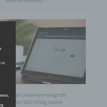
Jahren ihre Marketing [...]
e
Google Unternehmensprofil: Lokales
SEO richtig nutzen
 in
Google Unternehmensprofil:
mens,
Lokales SEO richtig nutzen
ng