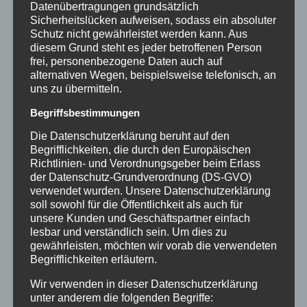
Datenübertragungen grundsätzlich
Catverse: KI-Avatar erklärt das
Sicherheitslücken aufweisen, sodass ein absoluter
Schutz nicht gewährleistet werden kann. Aus
Hotelmarketing 1×1
diesem Grund steht es jeder betroffenen Person
frei, personenbezogene Daten auch auf
alternativen Wegen, beispielsweise telefonisch, an
Ein besonderes Highlight unseres KI-
uns zu übermitteln.
Engagements im Tourismus ist
Catverse
, der
Begriffsbestimmungen
digitale KI-Avatar unserer COO Cathrin
Die Datenschutzerklärung beruht auf den
Begrifflichkeiten, die durch den Europäischen
Diekmann. In kurzen, informativen Videos
Richtlinien- und Verordnungsgeber beim Erlass
und Beiträgen auf Instagram und Linkedin
der Datenschutz-Grundverordnung (DS-GVO)
verwendet wurden. Unsere Datenschutzerklärung
erklärt Catverse das Hotelmarketing 1×1 –
soll sowohl für die Öffentlichkeit als auch für
unsere Kunden und Geschäftspartner einfach
verständlich, unterhaltsam und praxisnah.
lesbar und verständlich sein. Um dies zu
gewährleisten, möchten wir vorab die verwendeten
Begrifflichkeiten erläutern.
Entstanden ist dieses innovative Projekt in
Wir verwenden in dieser Datenschutzerklärung
Zusammenarbeit mit der
Hochschule
unter anderem die folgenden Begriffe: