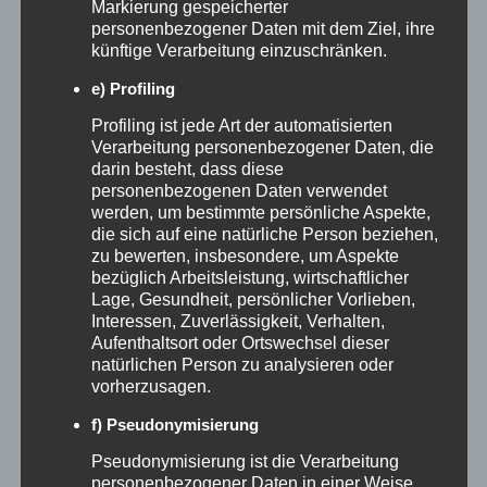
Markierung gespeicherter
personenbezogener Daten mit dem Ziel, ihre
zunehmend wichtiger. Ob bei
künftige Verarbeitung einzuschränken.
Fachkräftemangel, Saisonplanung oder
e) Profiling
Digitalisierungsoffensiven. Künstliche
Profiling ist jede Art der automatisierten
Intelligenz im Tourismus hilft dabei.
Verarbeitung personenbezogener Daten, die
darin besteht, dass diese
personenbezogenen Daten verwendet
Warum Tourismusbetriebe
werden, um bestimmte persönliche Aspekte,
die sich auf eine natürliche Person beziehen,
jetzt handeln sollten
zu bewerten, insbesondere, um Aspekte
bezüglich Arbeitsleistung, wirtschaftlicher
Lage, Gesundheit, persönlicher Vorlieben,
Interessen, Zuverlässigkeit, Verhalten,
Unser Wirtschaftspreis ist kein Selbstzweck.
Aufenthaltsort oder Ortswechsel dieser
natürlichen Person zu analysieren oder
Sondern ein Beispiel dafür, was heute schon
vorherzusagen.
möglich ist. Besonders für kleine und mittlere
f) Pseudonymisierung
Tourismusunternehmen gilt:
Pseudonymisierung ist die Verarbeitung
personenbezogener Daten in einer Weise,