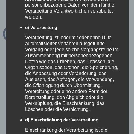
einem klaren Fokus auf Relevanz.
personenbezogene Daten von dem für die
Verarbeitung Verantwortlichen verarbeitet
werden.
KI macht uns krisenfester
c) Verarbeitung
Verarbeitung ist jeder mit oder ohne Hilfe
automatisierter Verfahren ausgeführte
In einer Branche, die sich ständig verändert,
Vorgang oder jede solche Vorgangsreihe im
ist Reaktionsfähigkeit entscheidend. KI macht
Zusammenhang mit personenbezogenen
Daten wie das Erheben, das Erfassen, die
uns:
Organisation, das Ordnen, die Speicherung,
die Anpassung oder Veränderung, das
Auslesen, das Abfragen, die Verwendung,
✓ Schneller in der Angebotsentwicklung
die Offenlegung durch Übermittlung,
Verbreitung oder eine andere Form der
✓ Flexibler in der Projektsteuerung
Bereitstellung, den Abgleich oder die
Verknüpfung, die Einschränkung, das
✓ Resilienter in unsicheren Zeiten
Löschen oder die Vernichtung.
d) Einschränkung der Verarbeitung
Gerade für Hotels, Destinationen und
Einschränkung der Verarbeitung ist die
Tourismusbüros in
Bayern
wird diese Agilität