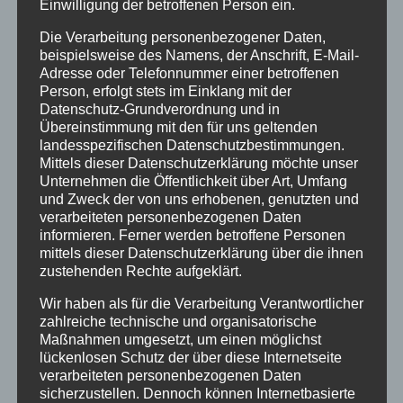
Einwilligung der betroffenen Person ein.
Die Verarbeitung personenbezogener Daten,
Wir haben alle Mitarbeitenden von Anfang an
beispielsweise des Namens, der Anschrift, E-Mail-
Adresse oder Telefonnummer einer betroffenen
aktiv eingebunden:
Person, erfolgt stets im Einklang mit der
Datenschutz-Grundverordnung und in
Workshops & Schulungen
Übereinstimmung mit den für uns geltenden
landesspezifischen Datenschutzbestimmungen.
Offene Austauschformate
Mittels dieser Datenschutzerklärung möchte unser
Eigene KI-Teilprojekte
Unternehmen die Öffentlichkeit über Art, Umfang
und Zweck der von uns erhobenen, genutzten und
Wöchentliche Impulse mit unserem externen KI-
verarbeiteten personenbezogenen Daten
Coach
informieren. Ferner werden betroffene Personen
mittels dieser Datenschutzerklärung über die ihnen
zustehenden Rechte aufgeklärt.
💡 Jeder bringt Ideen ein, testet Tools,
Wir haben als für die Verarbeitung Verantwortlicher
bewertet Ergebnisse. Diese Neugier und
zahlreiche technische und organisatorische
Offenheit waren der entscheidende Faktor für
Maßnahmen umgesetzt, um einen möglichst
lückenlosen Schutz der über diese Internetseite
unseren Erfolg.
verarbeiteten personenbezogenen Daten
sicherzustellen. Dennoch können Internetbasierte