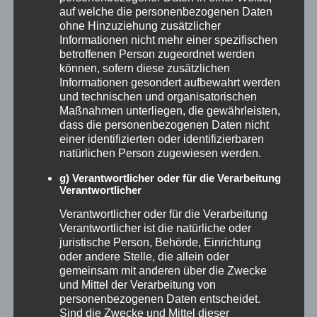
auf welche die personenbezogenen Daten
Künstliche Intelligenz kann Prozesse
ohne Hinzuziehung zusätzlicher
Informationen nicht mehr einer spezifischen
beschleunigen, Qualität steigern und Kosten
betroffenen Person zugeordnet werden
können, sofern diese zusätzlichen
senken.
Informationen gesondert aufbewahrt werden
und technischen und organisatorischen
Maßnahmen unterliegen, die gewährleisten,
Und das Beste: Der Einstieg ist einfacher
dass die personenbezogenen Daten nicht
als gedacht.
einer identifizierten oder identifizierbaren
natürlichen Person zugewiesen werden.
7 konkrete Schritte, wie du
g) Verantwortlicher oder für die Verarbeitung
Verantwortlicher
KI in deinem Hotel oder
Verantwortlicher oder für die Verarbeitung
Verantwortlicher ist die natürliche oder
Tourismusbetrieb einsetzt
juristische Person, Behörde, Einrichtung
oder andere Stelle, die allein oder
gemeinsam mit anderen über die Zwecke
und Mittel der Verarbeitung von
Interne Abläufe auf Automatisierungspotenzial
personenbezogenen Daten entscheidet.
Sind die Zwecke und Mittel dieser