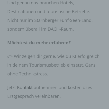
Und genau das brauchen Hotels,
abgegebene Willensbekundung in Form
einer Erklärung oder einer sonstigen
Destinationen und touristische Betriebe.
eindeutigen bestätigenden Handlung, mit der
die betroffene Person zu verstehen gibt, dass
Nicht nur im Starnberger Fünf-Seen-Land,
sie mit der Verarbeitung der sie betreffenden
personenbezogenen Daten einverstanden
sondern überall im DACH-Raum.
ist.
Name und Anschrift des für die Verarbeitung
Möchtest du mehr erfahren?
Verantwortlichen
Verantwortlicher im Sinne der Datenschutz-
👉 Wir zeigen dir gerne, wie du KI erfolgreich
Grundverordnung, sonstiger in den Mitgliedstaaten
der Europäischen Union geltenden
in deinem Tourismusbetrieb einsetzt. Ganz
Datenschutzgesetze und anderer Bestimmungen
ohne Technikstress.
mit datenschutzrechtlichem Charakter ist die:
TOURISMUSEXPERTEN (eine Marke der
Jetzt
Kontakt
aufnehmen und kostenloses
bService GmbH)
Erstgespräch vereinbaren.
Daniel Birkenmayer
Moritz-von-Schwind-Straße 5