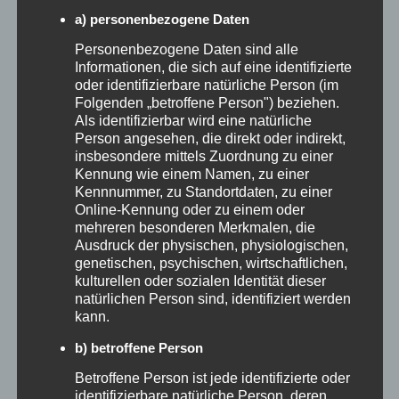
München
. Ziel war es, komplexe Themen wie
a) personenbezogene Daten
Gästekommunikation, Buchungsoptimierung
Personenbezogene Daten sind alle
Informationen, die sich auf eine identifizierte
und digitale Sichtbarkeit für Hoteliers einfach
oder identifizierbare natürliche Person (im
Folgenden „betroffene Person") beziehen.
und nachvollziehbar aufzubereiten –
Als identifizierbar wird eine natürliche
unterstützt durch Künstliche Intelligenz im
Person angesehen, die direkt oder indirekt,
insbesondere mittels Zuordnung zu einer
Tourismus.
Kennung wie einem Namen, zu einer
Kennnummer, zu Standortdaten, zu einer
Online-Kennung oder zu einem oder
Catverse ist mehr als nur ein Tool. Sie ist eine
mehreren besonderen Merkmalen, die
Ausdruck der physischen, physiologischen,
Brücke zwischen Technologie und Mensch,
genetischen, psychischen, wirtschaftlichen,
kulturellen oder sozialen Identität dieser
zwischen Theorie und Praxis. Und sie zeigt,
natürlichen Person sind, identifiziert werden
wie Tourismusbetriebe mit KI ihre
kann.
Zielgruppen gezielter und persönlicher
b) betroffene Person
erreichen können. Mit Innovationsgeist und
Betroffene Person ist jede identifizierte oder
identifizierbare natürliche Person, deren