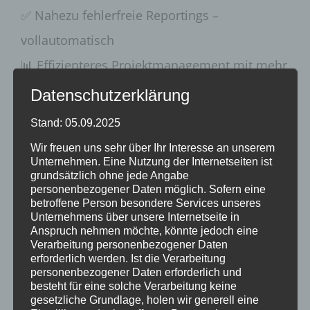
✅ Nahezu fehlerfreie Reportings –
vollautomatisch
📊 Effizienteres Projektmanagement mit mehr
Transparenz
Datenschutzerklärung
Stand: 05.09.2025
Diese Fortschritte bedeuten auch für unsere
Wir freuen uns sehr über Ihr Interesse an unserem
Kunden im Tourismus mehr Tempo, Qualität
Unternehmen. Eine Nutzung der Internetseiten ist
grundsätzlich ohne jede Angabe
und Planbarkeit. Künstliche Intelligenz im
personenbezogener Daten möglich. Sofern eine
Tourismus wirkt!
betroffene Person besondere Services unseres
Unternehmens über unsere Internetseite in
Anspruch nehmen möchte, könnte jedoch eine
Unser Team ist der Schlüssel
Verarbeitung personenbezogener Daten
erforderlich werden. Ist die Verarbeitung
personenbezogener Daten erforderlich und
Was uns besonders freut:
Unser Team lebt
besteht für eine solche Verarbeitung keine
gesetzliche Grundlage, holen wir generell eine
KI.