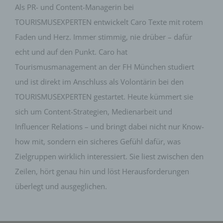
Internetseite gelangt (sogenannte Referrer), (4) die
Als PR- und Content-Managerin bei
Unterwebseiten, welche über ein zugreifendes
TOURISMUSEXPERTEN entwickelt Caro Texte mit rotem
System auf unserer Internetseite angesteuert
werden, (5) das Datum und die Uhrzeit eines
Faden und Herz. Immer stimmig, nie drüber – dafür
Zugriffs auf die Internetseite, (6) eine Internet-
echt und auf den Punkt. Caro hat
Protokoll-Adresse (IP-Adresse), (7) der Internet-
Service-Provider des zugreifenden Systems und
Tourismusmanagement an der FH München studiert
(8) sonstige ähnliche Daten und Informationen, die
und ist direkt im Anschluss als Volontärin bei den
der Gefahrenabwehr im Falle von Angriffen auf
unsere informationstechnologischen Systeme
TOURISMUSEXPERTEN gestartet. Heute kümmert sie
dienen.
sich um Content-Strategien, Medienarbeit und
Bei der Nutzung dieser allgemeinen Daten und
Influencer Relations – und bringt dabei nicht nur Know-
Informationen ziehen wird keine Rückschlüsse auf
how mit, sondern ein sicheres Gefühl dafür, was
die betroffene Person. Diese Informationen werden
vielmehr benötigt, um (1) die Inhalte unserer
Zielgruppen wirklich interessiert. Sie liest zwischen den
Internetseite korrekt auszuliefern, (2) die Inhalte
Zeilen, hört genau hin und löst Herausforderungen
unserer Internetseite sowie die Werbung für diese
zu optimieren, (3) die dauerhafte
überlegt und ausgeglichen.
Funktionsfähigkeit unserer
informationstechnologischen Systeme und der
Technik unserer Internetseite zu gewährleisten
sowie (4) um Strafverfolgungsbehörden im Falle