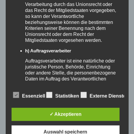
prüfen
Verarbeitung durch das Unionsrecht oder
Zeitfresser identifizieren (z. B. E-Mail-
das Recht der Mitgliedstaaten vorgegeben,
so kann der Verantwortliche
Kommunikation, Content-Erstellung)
beziehungsweise können die bestimmten
Erste KI-Tools ausprobieren für Texte, Bilder oder
Kriterien seiner Benennung nach dem
Unionsrecht oder dem Recht der
Datenanalysen
Mitgliedstaaten vorgesehen werden.
Wissensaufbau im Team fördern
h) Auftragsverarbeiter
Wöchentliche Mini-Reviews zu KI-Experimenten
Auftragsverarbeiter ist eine natürliche oder
einführen
juristische Person, Behörde, Einrichtung
Klare Ziele definieren (z. B. 20 % Zeitersparnis)
oder andere Stelle, die personenbezogene
Daten im Auftrag des Verantwortlichen
Interne oder externe Schulung planen
verarbeitet.
🎯
Unser Tipp:
Starte klein, aber starte
i) Empfänger
Essenziell
Statistiken
Externe Dienste
konsequent.
Empfänger ist eine natürliche oder juristische
Person, Behörde, Einrichtung oder andere
✓ Akzeptieren
Stelle, der personenbezogene Daten
Wenn du möchtest, begleiten wir dich bei
offengelegt werden, unabhängig davon, ob
es sich bei ihr um einen Dritten handelt oder
Auswahl speichern
jedem dieser Schritte. Individuell, praxisnah