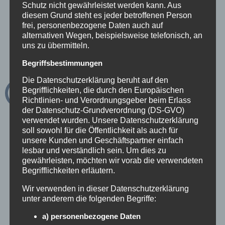
Schutz nicht gewährleistet werden kann. Aus
Buchungen zu erleichtern
diesem Grund steht es jeder betroffenen Person
interne Abläufe zu optimieren
frei, personenbezogene Daten auch auf
alternativen Wegen, beispielsweise telefonisch, an
Und das Beste: Der Gast merkt davon nur
uns zu übermitteln.
eines – besseren Service.
Begriffsbestimmungen
Die Datenschutzerklärung beruht auf den
Begrifflichkeiten, die durch den Europäischen
Digitalisierung in Destinationen und
Richtlinien- und Verordnungsgeber beim Erlass
touristischen Betrieben: Zukunft jetzt
der Datenschutz-Grundverordnung (DS-GVO)
verwendet wurden. Unsere Datenschutzerklärung
gestalten.
soll sowohl für die Öffentlichkeit als auch für
unsere Kunden und Geschäftspartner einfach
lesbar und verständlich sein. Um dies zu
Auch Tourismusdestinationen, Bergbahnen
gewährleisten, möchten wir vorab die verwendeten
Begrifflichkeiten erläutern.
oder Freizeitbetriebe profitieren von
Wir verwenden in dieser Datenschutzerklärung
Digitalisierung im Tourismus. Intelligente
unter anderem die folgenden Begriffe:
Sprachassistenten, digitale Gästebetreuung
a) personenbezogene Daten