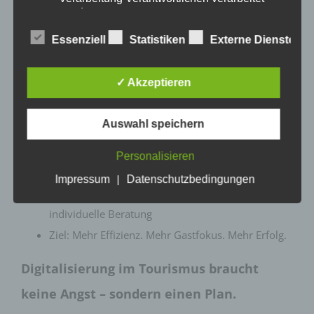
werden.
Unsere Beratung zur Digitalisierung im
c) Verarbeitung
Essenziell
Statistiken
Externe Dienste
Tourismus liefert:
Verarbeitung ist jeder mit oder ohne Hilfe
automatisierter Verfahren ausgeführte
✓ Akzeptieren
Individuelle Analyse deiner Prozesse
Vorgang oder jede solche Vorgangsreihe im
Zusammenhang mit personenbezogenen
Praxisnahe Digitalisierungs-Strategie
Daten wie das Erheben, das Erfassen, die
Auswahl speichern
Einsatzmöglichkeiten für KI & ChatGPT
Organisation, das Ordnen, die Speicherung,
die Anpassung oder Veränderung, das
Optimierung von Arbeitsabläufen
Personalisieren
Auslesen, das Abfragen, die Verwendung,
Tools & Lösungen, die wirklich passen
die Offenlegung durch Übermittlung,
Impressum
|
Datenschutzbedingungen
Verbreitung oder eine andere Form der
Keine Software von der Stange – sondern
Bereitstellung, den Abgleich oder die
individuelle Beratung
Verknüpfung, die Einschränkung, das
Löschen oder die Vernichtung.
Ziel: Mehr Effizienz. Mehr Gastfokus. Mehr Erfolg.
d) Einschränkung der Verarbeitung
Digitalisierung im Tourismus braucht
Einschränkung der Verarbeitung ist die
Markierung gespeicherter
keine Angst – sondern einen Plan.
personenbezogener Daten mit dem Ziel, ihre