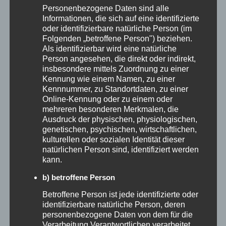
oder personalisierte Informationen per
Personenbezogene Daten sind alle
Informationen, die sich auf eine identifizierte
ChatGPT verändern bereits heute das
oder identifizierbare natürliche Person (im
Besuchererlebnis.
Folgenden „betroffene Person") beziehen.
Als identifizierbar wird eine natürliche
Person angesehen, die direkt oder indirekt,
Beispiele gefällig?
insbesondere mittels Zuordnung zu einer
Kennung wie einem Namen, zu einer
Kennnummer, zu Standortdaten, zu einer
Digitale Reisebegleiter via Smartphone
Online-Kennung oder zu einem oder
mehreren besonderen Merkmalen, die
KI-gestützte Ausflugstipps
Ausdruck der physischen, physiologischen,
Warteschlangen-Management per App
genetischen, psychischen, wirtschaftlichen,
kulturellen oder sozialen Identität dieser
Dynamische Preisgestaltung in Echtzeit
natürlichen Person sind, identifiziert werden
ChatGPT als digitaler Concierge
kann.
b) betroffene Person
Wir wissen: Wer hier nicht mitzieht, verliert
Betroffene Person ist jede identifizierte oder
langfristig den direkten Draht zu seinen
identifizierbare natürliche Person, deren
Gästen.
personenbezogene Daten von dem für die
Verarbeitung Verantwortlichen verarbeitet