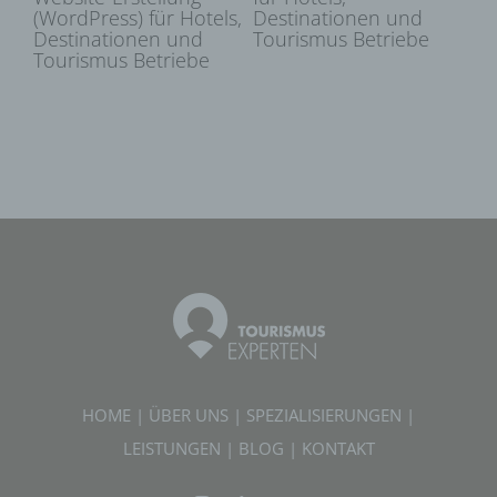
(WordPress) für Hotels,
Destinationen und
so kann der Verantwortliche
Destinationen und
Tourismus Betriebe
beziehungsweise können die bestimmten
Tourismus Betriebe
Kriterien seiner Benennung nach dem
Unionsrecht oder dem Recht der
Mitgliedstaaten vorgesehen werden.
h) Auftragsverarbeiter
Auftragsverarbeiter ist eine natürliche oder
juristische Person, Behörde, Einrichtung
oder andere Stelle, die personenbezogene
Daten im Auftrag des Verantwortlichen
verarbeitet.
i) Empfänger
Empfänger ist eine natürliche oder juristische
Person, Behörde, Einrichtung oder andere
Stelle, der personenbezogene Daten
HOME
|
ÜBER UNS
|
SPEZIALISIERUNGEN
|
offengelegt werden, unabhängig davon, ob
es sich bei ihr um einen Dritten handelt oder
LEISTUNGEN
|
BLOG
|
KONTAKT
nicht. Behörden, die im Rahmen eines
bestimmten Untersuchungsauftrags nach