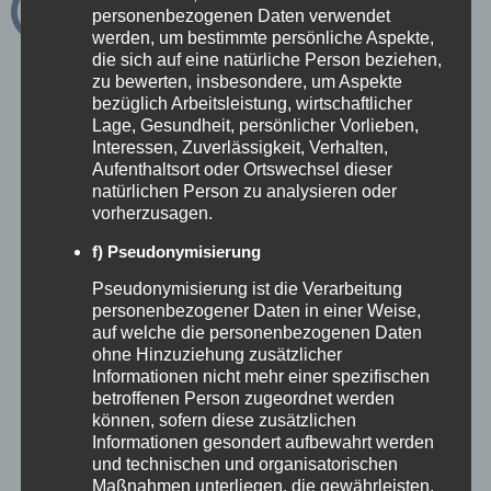
zunächst das Ziel der Kooperation und die
personenbezogenen Daten verwendet
werden, um bestimmte persönliche Aspekte,
Zielgruppe, die Sie erreichen wollen. Darauf
die sich auf eine natürliche Person beziehen,
zu bewerten, insbesondere, um Aspekte
aufbauend definieren Sie Ihre Kernbotschaft:
bezüglich Arbeitsleistung, wirtschaftlicher
Lage, Gesundheit, persönlicher Vorlieben,
Was macht den Aufenthalt bei Ihnen
Interessen, Zuverlässigkeit, Verhalten,
Aufenthaltsort oder Ortswechsel dieser
besonders und welche Erlebnisse sollen
natürlichen Person zu analysieren oder
sichtbar werden?
vorherzusagen.
f) Pseudonymisierung
Damit vor Ort nichts vergessen wird,
Pseudonymisierung ist die Verarbeitung
personenbezogener Daten in einer Weise,
empfiehlt sich eine kompakte Übersicht der
auf welche die personenbezogenen Daten
zentralen Bausteine:
ohne Hinzuziehung zusätzlicher
Informationen nicht mehr einer spezifischen
betroffenen Person zugeordnet werden
Pflichtinhalte:
Zimmer, Kulinarik, Spa,
können, sofern diese zusätzlichen
Informationen gesondert aufbewahrt werden
Aktivangebot, Gastgeber, Region oder konkretes
und technischen und organisatorischen
Arrangement
Maßnahmen unterliegen, die gewährleisten,