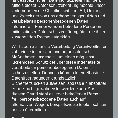
landesspezifischen Datenschutzbestimmungen.
Zielgruppenabgleich. Passt die Community
Mittels dieser Datenschutzerklärung möchte unser
Unternehmen die Öffentlichkeit über Art, Umfang
des Creators zu Ihren Gästen? Prüfen Sie
und Zweck der von uns erhobenen, genutzten und
verarbeiteten personenbezogenen Daten
Alter, Interessen, Wohnort, Reisebudget,
informieren. Ferner werden betroffene Personen
Reiseanlass und Werte. Genauso wichtig ist
mittels dieser Datenschutzerklärung über die ihnen
zustehenden Rechte aufgeklärt.
der Content-Stil: Ein privatgeführtes
Wir haben als für die Verarbeitung Verantwortlicher
Boutiquehotel braucht andere Bildwelten als
zahlreiche technische und organisatorische
Maßnahmen umgesetzt, um einen möglichst
ein Familien- oder Aktivhotel. Wirkt der
lückenlosen Schutz der über diese Internetseite
verarbeiteten personenbezogenen Daten
Auftritt hochwertig, natürlich und passend zu
sicherzustellen. Dennoch können Internetbasierte
Datenübertragungen grundsätzlich
Ihrem Haus?
Sicherheitslücken aufweisen, sodass ein absoluter
Schutz nicht gewährleistet werden kann. Aus
diesem Grund steht es jeder betroffenen Person
Ihre Auswahl-Checkliste auf einen
frei, personenbezogene Daten auch auf
alternativen Wegen, beispielsweise telefonisch, an
Blick
uns zu übermitteln.