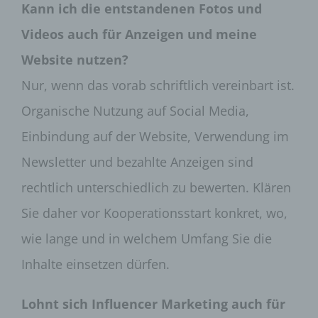
der Strafverfolgung dient.
Kann ich die entstandenen Fotos und
Die Registrierung der betroffenen Person unter
Videos auch für Anzeigen und meine
freiwilliger Angabe personenbezogener Daten
dient dem für die Verarbeitung Verantwortlichen
Website nutzen?
dazu, der betroffenen Person Inhalte oder
Nur, wenn das vorab schriftlich vereinbart ist.
Leistungen anzubieten, die aufgrund der Natur der
Sache nur registrierten Benutzern angeboten
Organische Nutzung auf Social Media,
werden können. Registrierten Personen steht die
Möglichkeit frei, die bei der Registrierung
Einbindung auf der Website, Verwendung im
angegebenen personenbezogenen Daten
jederzeit abzuändern oder vollständig aus dem
Newsletter und bezahlte Anzeigen sind
Datenbestand des für die Verarbeitung
Verantwortlichen löschen zu lassen.
rechtlich unterschiedlich zu bewerten. Klären
Der für die Verarbeitung Verantwortliche erteilt
Sie daher vor Kooperationsstart konkret, wo,
jeder betroffenen Person jederzeit auf Anfrage
wie lange und in welchem Umfang Sie die
Auskunft darüber, welche personenbezogenen
Daten über die betroffene Person gespeichert sind.
Inhalte einsetzen dürfen.
Ferner berichtigt oder löscht der für die
Verarbeitung Verantwortliche personenbezogene
Daten auf Wunsch oder Hinweis der betroffenen
Lohnt sich Influencer Marketing auch für
Person, soweit dem keine gesetzlichen