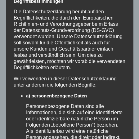
Begriffsbestimmungen
Engagement Rate prüfen:
Sie zeigt, wie aktiv die
Die Datenschutzerklärung beruht auf den
Community reagiert. Eine einfache Formel lautet:
Begrifflichkeiten, die durch den Europäischen
Richtlinien- und Verordnungsgeber beim Erlass
Interaktionen geteilt durch Follower oder
der Datenschutz-Grundverordnung (DS-GVO)
Reichweite mal 100. Für Kampagnen ist die
verwendet wurden. Unsere Datenschutzerklärung
soll sowohl für die Öffentlichkeit als auch für
reichweitenbasierte Betrachtung oft
unsere Kunden und Geschäftspartner einfach
aussagekräftiger, sofern der Creator diese Daten
lesbar und verständlich sein. Um dies zu
gewährleisten, möchten wir vorab die verwendeten
bereitstellt. Als Orientierung: Bei großen Creatorn
Begrifflichkeiten erläutern.
gilt eine Engagement Rate von mindestens 2 % als
Wir verwenden in dieser Datenschutzerklärung
gut, bei kleineren Creatorn sollten es mindestens
unter anderem die folgenden Begriffe:
5 % sein.
a) personenbezogene Daten
Kommentare lesen:
Reagieren echte Menschen
Personenbezogene Daten sind alle
mit konkreten Fragen? Oder bestehen die
Informationen, die sich auf eine identifizierte
oder identifizierbare natürliche Person (im
Kommentare überwiegend aus Emojis und
Folgenden „betroffene Person") beziehen.
generischen Phrasen?
Als identifizierbar wird eine natürliche
Person angesehen, die direkt oder indirekt,
Kooperationshistorie prüfen:
Wenn jeder