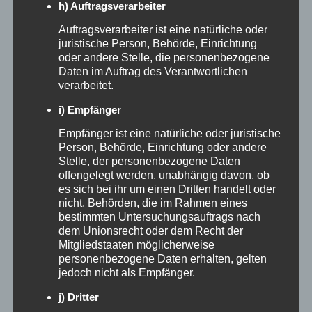
Social-Media-Nutzung ist etwas anderes als
h) Auftragsverarbeiter
bezahlte Anzeigen. Auch Bearbeitung,
Auftragsverarbeiter ist eine natürliche oder
juristische Person, Behörde, Einrichtung
Untertitel, Format-Anpassungen und
oder andere Stelle, die personenbezogene
Daten im Auftrag des Verantwortlichen
Namensnennung sollten geregelt sein. Bei
verarbeitet.
der Vergütung sind Übernachtung,
i) Empfänger
Verpflegung, Begleitperson und Reisekosten
Empfänger ist eine natürliche oder juristische
Person, Behörde, Einrichtung oder andere
gängige Bausteine, ergänzt um ein Honorar,
Stelle, der personenbezogene Daten
offengelegt werden, unabhängig davon, ob
sobald Umfang und Nutzungsrechte über
es sich bei ihr um einen Dritten handelt oder
einen einfachen Barter-Deal hinausgehen.
nicht. Behörden, die im Rahmen eines
bestimmten Untersuchungsauftrags nach
dem Unionsrecht oder dem Recht der
Influencer Marketing im
Mitgliedstaaten möglicherweise
personenbezogene Daten erhalten, gelten
Tourismus messen: Vom
jedoch nicht als Empfänger.
Reel zur Direktbuchung
j) Dritter