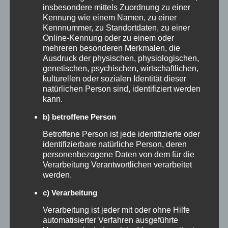
insbesondere mittels Zuordnung zu einer
zweite Beitrag Werbung ist, kann die
Kennung wie einem Namen, zu einer
Kennnummer, zu Standortdaten, zu einer
Glaubwürdigkeit leiden.
Online-Kennung oder zu einem oder
mehreren besonderen Merkmalen, die
Ein fiktives Beispiel verdeutlicht das Prinzip:
Ausdruck der physischen, physiologischen,
genetischen, psychischen, wirtschaftlichen,
Ein privatgeführtes Wellnesshotel in einer
kulturellen oder sozialen Identität dieser
ländlichen Region arbeitet mit einer Creatorin
natürlichen Person sind, identifiziert werden
kann.
zusammen, deren Community sich für
b) betroffene Person
Kurzurlaube, regionale Küche und
Betroffene Person ist jede identifizierte oder
Entspannung interessiert. Obwohl ihr Account
identifizierbare natürliche Person, deren
personenbezogene Daten von dem für die
kleiner ist als große Reiseprofile, entstehen
Verarbeitung Verantwortlichen verarbeitet
werden.
konkrete Fragen zu Anreise, Verfügbarkeit und
c) Verarbeitung
Gutscheinen. Genau diese Nähe macht
Micro
Verarbeitung ist jeder mit oder ohne Hilfe
Influencer Marketing
für Hotels so
automatisierter Verfahren ausgeführte