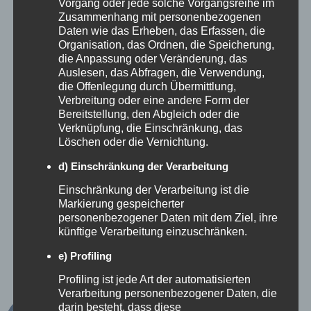
Vorgang oder jede solche Vorgangsreihe im
interessant.
Zusammenhang mit personenbezogenen
Daten wie das Erheben, das Erfassen, die
Hotel Influencer Marketing
Organisation, das Ordnen, die Speicherung,
die Anpassung oder Veränderung, das
Auslesen, das Abfragen, die Verwendung,
richtig briefen:
die Offenlegung durch Übermittlung,
Verbreitung oder eine andere Form der
Kooperationen sauber
Bereitstellung, den Abgleich oder die
Verknüpfung, die Einschränkung, das
aufsetzen
Löschen oder die Vernichtung.
d) Einschränkung der Verarbeitung
Einschränkung der Verarbeitung ist die
Professionelles
Hotel Influencer Marketing
Markierung gespeicherter
personenbezogener Daten mit dem Ziel, ihre
braucht ein klares Briefing. Ohne Briefing
künftige Verarbeitung einzuschränken.
entstehen häufig Inhalte, die zwar schön
e) Profiling
aussehen, aber keine Buchungsimpulse
Profiling ist jede Art der automatisierten
Verarbeitung personenbezogener Daten, die
auslösen. Ein gutes Briefing beschreibt
darin besteht, dass diese