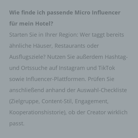
personenbezogenen Daten sicherzustellen. Die
anonymen Daten der Server-Logfiles werden
Wie finde ich passende Micro Influencer
getrennt von allen durch eine betroffene Person
für mein Hotel?
angegebenen personenbezogenen Daten
gespeichert.
Starten Sie in Ihrer Region: Wer taggt bereits
Registrierung auf unserer Internetseite
ähnliche Häuser, Restaurants oder
Die betroffene Person hat die Möglichkeit, sich auf
Ausflugsziele? Nutzen Sie außerdem Hashtag-
der Internetseite des für die Verarbeitung
Verantwortlichen unter Angabe von
und Ortssuche auf Instagram und TikTok
personenbezogenen Daten zu registrieren.
Welche personenbezogenen Daten dabei an den
sowie Influencer-Plattformen. Prüfen Sie
für die Verarbeitung Verantwortlichen übermittelt
werden, ergibt sich aus der jeweiligen
anschließend anhand der Auswahl-Checkliste
Eingabemaske, die für die Registrierung
verwendet wird. Die von der betroffenen Person
(Zielgruppe, Content-Stil, Engagement,
eingegebenen personenbezogenen Daten werden
Kooperationshistorie), ob der Creator wirklich
ausschließlich für die interne Verwendung bei dem
für die Verarbeitung Verantwortlichen und für
passt.
eigene Zwecke erhoben und gespeichert. Der für
die Verarbeitung Verantwortliche kann die
Weitergabe an einen oder mehrere