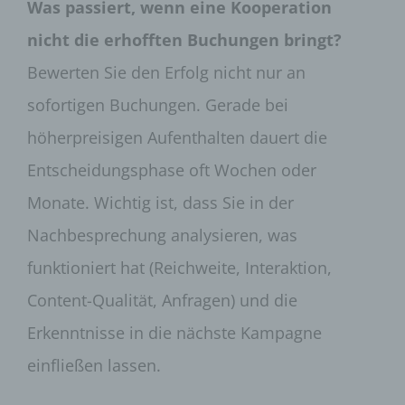
Was passiert, wenn eine Kooperation
Auftragsverarbeiter, beispielsweise einen
Paketdienstleister, veranlassen, der die
nicht die erhofften Buchungen bringt?
personenbezogenen Daten ebenfalls
ausschließlich für eine interne Verwendung, die
Bewerten Sie den Erfolg nicht nur an
dem für die Verarbeitung Verantwortlichen
sofortigen Buchungen. Gerade bei
zuzurechnen ist, nutzt.
höherpreisigen Aufenthalten dauert die
Durch eine Registrierung auf der Internetseite des
für die Verarbeitung Verantwortlichen wird ferner
Entscheidungsphase oft Wochen oder
die vom Internet-Service-Provider (ISP) der
betroffenen Person vergebene IP-Adresse, das
Monate. Wichtig ist, dass Sie in der
Datum sowie die Uhrzeit der Registrierung
gespeichert. Die Speicherung dieser Daten erfolgt
Nachbesprechung analysieren, was
vor dem Hintergrund, dass nur so der Missbrauch
unserer Dienste verhindert werden kann, und
funktioniert hat (Reichweite, Interaktion,
diese Daten im Bedarfsfall ermöglichen,
Content-Qualität, Anfragen) und die
begangene Straftaten aufzuklären. Insofern ist die
Speicherung dieser Daten zur Absicherung des für
Erkenntnisse in die nächste Kampagne
die Verarbeitung Verantwortlichen erforderlich.
Eine Weitergabe dieser Daten an Dritte erfolgt
einfließen lassen.
grundsätzlich nicht, sofern keine gesetzliche
Pflicht zur Weitergabe besteht oder die Weitergabe