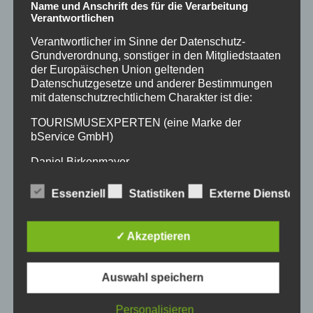
Name und Anschrift des für die Verarbeitung
Reaktionen: Klicks auf eine Kampagnen-
Verantwortlichen
Landingpage, Buchungsanfragen mit
Verantwortlicher im Sinne der Datenschutz-
Grundverordnung, sonstiger in den Mitgliedstaaten
Aktionscode, Newsletter-Anmeldungen und
der Europäischen Union geltenden
Datenschutzgesetze und anderer Bestimmungen
Direktbuchungen im Kampagnenzeitraum.
mit datenschutzrechtlichem Charakter ist die:
Auch die Weiterverwendung des
TOURISMUSEXPERTEN (eine Marke der
entstandenen Contents für eigene Kanäle ist
bService GmbH)
ein wirtschaftlich wichtiger Faktor.
Daniel Birkenmayer
Moritz-von-Schwind-Straße 5
Essenziell
Statistiken
Externe Dienste
Arbeiten Sie nach Möglichkeit mit UTM-Links,
82319 Starnberg
individuellen Buchungscodes und separaten
✓ Akzeptieren
Deutschland
Landingpages. So erkennen Sie besser,
4908971672000
welche Kooperationen tatsächlich Interesse
Auswahl speichern
E-Mail: info@tourismusexperten.de
auslösen. Ergänzend lohnt sich ein Blick in Ihr
Personalisieren
DE260422522