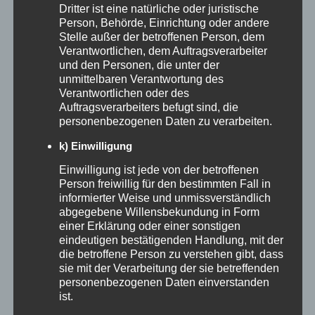
Dritter ist eine natürliche oder juristische
Person, Behörde, Einrichtung oder andere
Stelle außer der betroffenen Person, dem
Influencer Marketing im Tourismus
wirkt
Verantwortlichen, dem Auftragsverarbeiter
und den Personen, die unter der
selten nur über einen einzigen Klick. Gäste
unmittelbaren Verantwortung des
Verantwortlichen oder des
sehen einen Beitrag, speichern ihn, sprechen
Auftragsverarbeiters befugt sind, die
personenbezogenen Daten zu verarbeiten.
mit der Begleitperson, vergleichen Preise und
k) Einwilligung
buchen später direkt oder über andere
Einwilligung ist jede von der betroffenen
Kanäle. Deshalb sollte Ihre Erfolgsmessung
Person freiwillig für den bestimmten Fall in
mehrere Ebenen berücksichtigen. Neben
informierter Weise und unmissverständlich
abgegebene Willensbekundung in Form
klassischen Social-Media-Kennzahlen wie
einer Erklärung oder einer sonstigen
eindeutigen bestätigenden Handlung, mit der
Reichweite in der passenden Zielgruppe,
die betroffene Person zu verstehen gibt, dass
sie mit der Verarbeitung der sie betreffenden
Engagement Rate, Story-Klicks und
personenbezogenen Daten einverstanden
ist.
Profilaufrufen zählen vor allem die konkreten