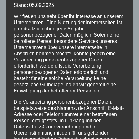
Viele Hotels schauen zuerst auf
Stand: 05.09.2025
Followerzahlen. Wir empfehlen, zuerst auf
Wir freuen uns sehr über Ihr Interesse an unserem
Unternehmen. Eine Nutzung der Internetseiten ist
Zielgruppe, Content-Qualität und
grundsätzlich ohne jede Angabe
personenbezogener Daten möglich. Sofern eine
Interaktion
zu achten. Bevor Sie überhaupt
betroffene Person besondere Services unseres
Creator recherchieren, sollten Sie sich klar
Unternehmens über unsere Internetseite in
Anspruch nehmen möchte, könnte jedoch eine
machen, was Sie mit der Kooperation
Verarbeitung personenbezogener Daten
erforderlich werden. Ist die Verarbeitung
erreichen wollen: Geht es um Bekanntheit,
personenbezogener Daten erforderlich und
besteht für eine solche Verarbeitung keine
um die Bewerbung von Nebensaison-
gesetzliche Grundlage, holen wir generell eine
Einwilligung der betroffenen Person ein.
Angeboten, um Direktbuchungen oder um
Die Verarbeitung personenbezogener Daten,
Content für Ihre eigenen Kanäle? Aus dem
beispielsweise des Namens, der Anschrift, E-Mail-
Ziel leitet sich fast alles Weitere ab.
Adresse oder Telefonnummer einer betroffenen
Person, erfolgt stets im Einklang mit der
Datenschutz-Grundverordnung und in
Im nächsten Schritt geht es um den
Übereinstimmung mit den für uns geltenden