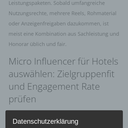
Leistungspaketen. Sobald umfangreiche
Nutzungsrechte, mehrere Reels, Rohmaterial
oder Anzeigenfreigaben dazukommen, ist
meist eine Kombination aus Sachleistung und
Honorar üblich und fair.
Micro Influencer für Hotels
auswählen: Zielgruppenfit
und Engagement Rate
prüfen
Die Auswahl entscheidet über den Erfolg.
Datenschutzerklärung