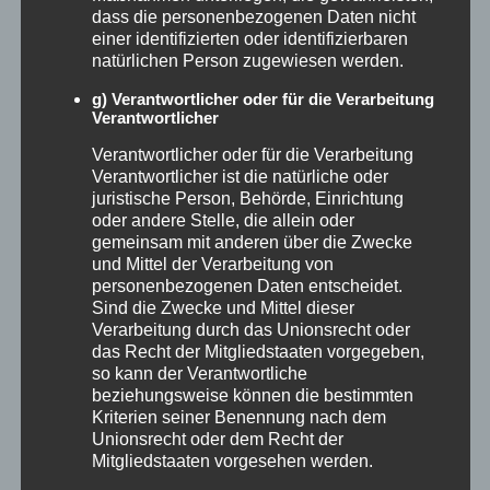
dass die personenbezogenen Daten nicht
No-Gos:
Falsche Versprechen, nicht freigegebene
einer identifizierten oder identifizierbaren
Bereiche, ungefragtes Filmen anderer Gäste
natürlichen Person zugewiesen werden.
Leistungen:
Anzahl Reels, Storys, Posts,
g) Verantwortlicher oder für die Verarbeitung
Verantwortlicher
Blogbeiträge, Rohmaterial oder Bildpakete
Zeitplan:
Anreise, Postingfenster, Freigaben,
Verantwortlicher oder für die Verarbeitung
Verantwortlicher ist die natürliche oder
Reporting
juristische Person, Behörde, Einrichtung
Kennzeichnung, Nutzungsrechte und
oder andere Stelle, die allein oder
gemeinsam mit anderen über die Zwecke
Vergütung:
schriftlich, eindeutig und vor
und Mittel der Verarbeitung von
Kooperationsstart geregelt
personenbezogenen Daten entscheidet.
Sind die Zwecke und Mittel dieser
Verarbeitung durch das Unionsrecht oder
Gerade bei Nutzungsrechten passieren in der
das Recht der Mitgliedstaaten vorgegeben,
Praxis viele Fehler. Klären Sie schriftlich,
wo,
so kann der Verantwortliche
beziehungsweise können die bestimmten
wie lange und in welchem Umfang
Sie
Kriterien seiner Benennung nach dem
Unionsrecht oder dem Recht der
Fotos oder Videos nutzen dürfen. Organische
Mitgliedstaaten vorgesehen werden.