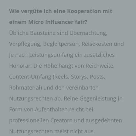
der Gefahrenabwehr im Falle von Angriffen auf
unsere informationstechnologischen Systeme
Wie vergüte ich eine Kooperation mit
dienen.
einem Micro Influencer fair?
Bei der Nutzung dieser allgemeinen Daten und
Informationen ziehen wird keine Rückschlüsse auf
Übliche Bausteine sind Übernachtung,
die betroffene Person. Diese Informationen werden
Verpflegung, Begleitperson, Reisekosten und
vielmehr benötigt, um (1) die Inhalte unserer
Internetseite korrekt auszuliefern, (2) die Inhalte
je nach Leistungsumfang ein zusätzliches
unserer Internetseite sowie die Werbung für diese
zu optimieren, (3) die dauerhafte
Honorar. Die Höhe hängt von Reichweite,
Funktionsfähigkeit unserer
informationstechnologischen Systeme und der
Content-Umfang (Reels, Storys, Posts,
Technik unserer Internetseite zu gewährleisten
sowie (4) um Strafverfolgungsbehörden im Falle
Rohmaterial) und den vereinbarten
eines Cyberangriffes die zur Strafverfolgung
Nutzungsrechten ab. Reine Gegenleistung in
notwendigen Informationen bereitzustellen. Diese
anonym erhobenen Daten und Informationen
Form von Aufenthalten reicht bei
werden durch uns daher einerseits statistisch und
ferner mit dem Ziel ausgewertet, den Datenschutz
professionellen Creatorn und ausgedehnten
und die Datensicherheit in unserem Unternehmen
zu erhöhen, um letztlich ein optimales
Nutzungsrechten meist nicht aus.
Schutzniveau für die von uns verarbeiteten