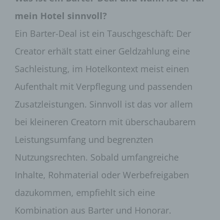
Internetseite vollumfänglich nutzbar.
mein Hotel sinnvoll?
Erfassung von allgemeinen Daten und
Informationen
Ein Barter-Deal ist ein Tauschgeschäft: Der
Die Internetseite erfasst mit jedem Aufruf der
Creator erhält statt einer Geldzahlung eine
Internetseite durch eine betroffene Person oder ein
automatisiertes System eine Reihe von
Sachleistung, im Hotelkontext meist einen
allgemeinen Daten und Informationen. Diese
Aufenthalt mit Verpflegung und passenden
allgemeinen Daten und Informationen werden in
den Logfiles des Servers gespeichert. Erfasst
Zusatzleistungen. Sinnvoll ist das vor allem
werden können die (1) verwendeten Browsertypen
und Versionen, (2) das vom zugreifenden System
bei kleineren Creatorn mit überschaubarem
verwendete Betriebssystem, (3) die Internetseite,
von welcher ein zugreifendes System auf unsere
Leistungsumfang und begrenzten
Internetseite gelangt (sogenannte Referrer), (4) die
Unterwebseiten, welche über ein zugreifendes
Nutzungsrechten. Sobald umfangreiche
System auf unserer Internetseite angesteuert
Inhalte, Rohmaterial oder Werbefreigaben
werden, (5) das Datum und die Uhrzeit eines
Zugriffs auf die Internetseite, (6) eine Internet-
dazukommen, empfiehlt sich eine
Protokoll-Adresse (IP-Adresse), (7) der Internet-
Service-Provider des zugreifenden Systems und
Kombination aus Barter und Honorar.
(8) sonstige ähnliche Daten und Informationen, die