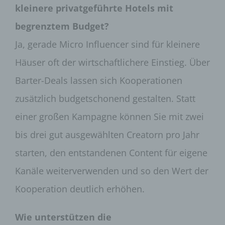
Aufbewahrungspflichten entgegenstehen. Die
kleinere privatgeführte Hotels mit
Gesamtheit der Mitarbeiter des für die Verarbeitung
Verantwortlichen stehen der betroffenen Person in
begrenztem Budget?
diesem Zusammenhang als Ansprechpartner zur
Ja, gerade Micro Influencer sind für kleinere
Verfügung.
Häuser oft der wirtschaftlichere Einstieg. Über
Kontaktmöglichkeit über die Internetseite
Die Internetseite enthält aufgrund von gesetzlichen
Barter-Deals lassen sich Kooperationen
Vorschriften Angaben, die eine schnelle
zusätzlich budgetschonend gestalten. Statt
elektronische Kontaktaufnahme zu unserem
Unternehmen sowie eine unmittelbare
einer großen Kampagne können Sie mit zwei
Kommunikation mit uns ermöglichen, was
ebenfalls eine allgemeine Adresse der
bis drei gut ausgewählten Creatorn pro Jahr
sogenannten elektronischen Post (E-Mail-
Adresse) umfasst. Sofern eine betroffene Person
starten, den entstandenen Content für eigene
per E-Mail oder über ein Kontaktformular den
Kontakt mit dem für die Verarbeitung
Kanäle weiterverwenden und so den Wert der
Verantwortlichen aufnimmt, werden die von der
Kooperation deutlich erhöhen.
betroffenen Person übermittelten
personenbezogenen Daten automatisch
gespeichert. Solche auf freiwilliger Basis von einer
Wie unterstützen die
betroffenen Person an den für die Verarbeitung