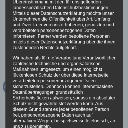
im Tourismus holst du deine Gäste genau
Übereinstimmung mit den für uns geltenden
landesspezifischen Datenschutzbestimmungen.
dort ab, wo sie heute unterwegs sind.
Mittels dieser Datenschutzerklärung möchte unser
Unternehmen die Öffentlichkeit über Art, Umfang
Emotional. Visuell. Interaktiv.
und Zweck der von uns erhobenen, genutzten und
verarbeiteten personenbezogenen Daten
informieren. Ferner werden betroffene Personen
Was gutes Social Media Marketing im
mittels dieser Datenschutzerklärung über die ihnen
zustehenden Rechte aufgeklärt.
Tourismus leisten kann:
Wir haben als für die Verarbeitung Verantwortlicher
zahlreiche technische und organisatorische
Maßnahmen umgesetzt, um einen möglichst
Sichtbarkeit über alle relevanten Kanäle
lückenlosen Schutz der über diese Internetseite
Echtzeit-Kommunikation mit potenziellen Gästen
verarbeiteten personenbezogenen Daten
sicherzustellen. Dennoch können Internetbasierte
Aufbau einer starken Community
Datenübertragungen grundsätzlich
Steigerung von Buchungen & Nachfrage
Sicherheitslücken aufweisen, sodass ein absoluter
Schutz nicht gewährleistet werden kann. Aus
Inspiration, Information & Interaktion – in einem
diesem Grund steht es jeder betroffenen Person
Wettbewerbs-Vorteile in einem umkämpften
frei, personenbezogene Daten auch auf
alternativen Wegen, beispielsweise telefonisch, an
Markt
uns zu übermitteln.