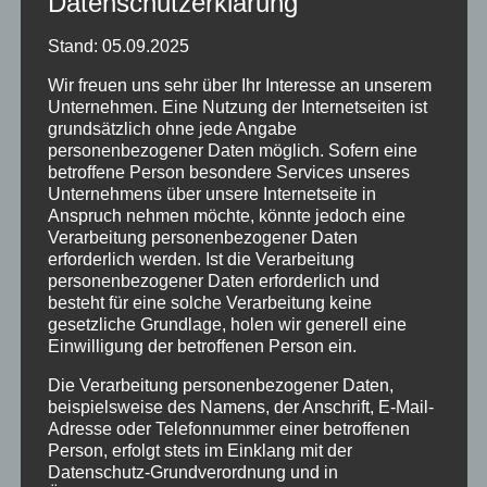
Datenschutzerklärung
gebucht wird – oder übersehen.
Stand: 05.09.2025
Wir freuen uns sehr über Ihr Interesse an unserem
Deine Bühne, deine Story
Unternehmen. Eine Nutzung der Internetseiten ist
grundsätzlich ohne jede Angabe
personenbezogener Daten möglich. Sofern eine
Instagram, Facebook, TikTok, YouTube & Co.
betroffene Person besondere Services unseres
gehören längst zur täglichen Routine deiner
Unternehmens über unsere Internetseite in
Anspruch nehmen möchte, könnte jedoch eine
Zielgruppe. Gäste inspirieren sich online. Sie
Verarbeitung personenbezogener Daten
erforderlich werden. Ist die Verarbeitung
vergleichen, scrollen, speichern, teilen – und
personenbezogener Daten erforderlich und
besteht für eine solche Verarbeitung keine
treffen Entscheidungen. Wenn du hier nicht
gesetzliche Grundlage, holen wir generell eine
Einwilligung der betroffenen Person ein.
auftauchst, entscheidet sich die Buchung für
Die Verarbeitung personenbezogener Daten,
jemand anderen.
beispielsweise des Namens, der Anschrift, E-Mail-
Adresse oder Telefonnummer einer betroffenen
Mit professionellem Social Media Marketing
Person, erfolgt stets im Einklang mit der
Datenschutz-Grundverordnung und in