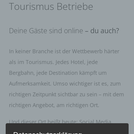
Tourismus Betriebe
Deine Gäste sind online
– du auch?
In keiner Branche ist der Wettbewerb härter
als im Tourismus. Jedes Hotel, jede
Bergbahn, jede Destination kämpft um
Aufmerksamkeit. Umso wichtiger ist es, zum
richtigen Zeitpunkt sichtbar zu sein – mit dem
richtigen Angebot, am richtigen Ort.
Und dieser Ort heißt heute: Social Media.
Genau hier entscheidet sich, ob dein Betrieb