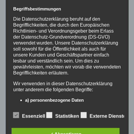
Social Media Marketing
Begriffsbestimmungen
Die Datenschutzerklärung beruht auf den
professionalisieren:
Begrifflichkeiten, die durch den Europäischen
Richtlinien- und Verordnungsgeber beim Erlass
Wettbewerbsvorteile generieren
der Datenschutz-Grundverordnung (DS-GVO)
verwendet wurden. Unsere Datenschutzerklärung
soll sowohl für die Öffentlichkeit als auch für
unsere Kunden und Geschäftspartner einfach
Social Media ist kein Hobby, sondern ein
lesbar und verständlich sein. Um dies zu
gewährleisten, möchten wir vorab die verwendeten
strategisches Werkzeug. Wer hier falsch
Begrifflichkeiten erläutern.
kommuniziert, verliert schnell an
Wir verwenden in dieser Datenschutzerklärung
Glaubwürdigkeit. Ein unprofessioneller
unter anderem die folgenden Begriffe:
a) personenbezogene Daten
Auftritt schadet mehr als gar keiner. Deshalb
Personenbezogene Daten sind alle
brauchst du Profis, die wissen, wie man
Informationen, die sich auf eine identifizierte
Essenziell
Statistiken
Externe Dienste
Tourismus auf Social Media spielt –
oder identifizierbare natürliche Person (im
Folgenden „betroffene Person") beziehen.
emotional, klar und auf deine Zielgruppe
Als identifizierbar wird eine natürliche